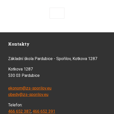
Předchozí
Následující
Kontakty
Základní škola Pardubice - Spořilov, Kotkova 1287
Kotkova 1287
530 03 Pardubice
ekonom@zs-sporilov.eu
obedy@zs-sporilov.eu
Telefon:
466 652 387
,
466 652 391