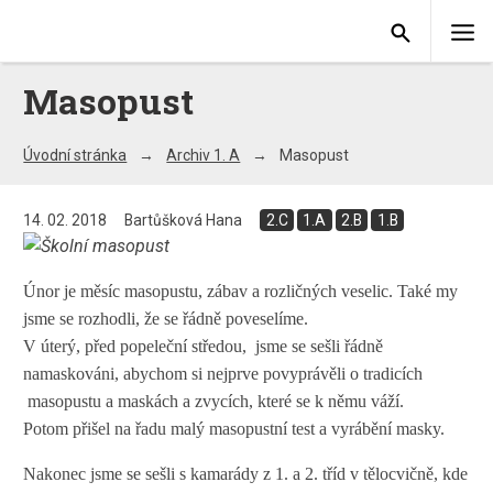
Masopust
Úvodní stránka
Archiv 1. A
Masopust
14. 02. 2018
Bartůšková Hana
2.C
1.A
2.B
1.B
Únor je měsíc masopustu, zábav a rozličných veselic. Také my
jsme se rozhodli, že se řádně poveselíme.
V úterý, před popeleční středou, jsme se sešli řádně
namaskováni, abychom si nejprve povyprávěli o tradicích
masopustu a maskách a zvycích, které se k němu váží.
Potom přišel na řadu malý masopustní test a vyrábění masky.
Nakonec jsme se sešli s kamarády z 1. a 2. tříd v tělocvičně, kde