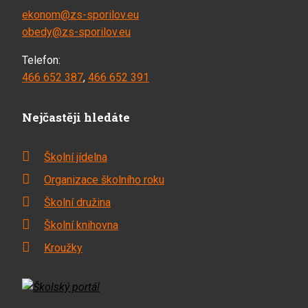
ekonom@zs-sporilov.eu
obedy@zs-sporilov.eu
Telefon:
466 652 387
,
466 652 391
Nejčastěji hledáte
Školní jídelna
Organizace školního roku
Školní družina
Školní knihovna
Kroužky