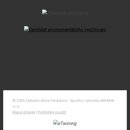
© 2026 Základní škola Pardubice - Spořilov, vytvořila eBRÁNA
s.r.o.
Mapa stránek
|
Podmínky použití