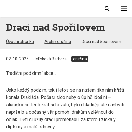
Draci nad Spořilovem
Úvodní stránka
Archiv družina
Draci nad Spořilovem
02. 10. 2025
Jelínková Barbora
družina
Tradiční podzimní akce...
Jako každý podzim, tak i letos se na našem školním hřišti
konala Drakiáda. Počasí sice nebylo úplně ideální –
sluníčko se tentokrát schovalo, bylo chladněji, ale naštěstí
nepršelo a občasný vítr pomohl drakům vzlétnout do
oblak. Děti si užily dračí promenádu, za kterou získaly
diplomy a malé odměny.