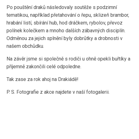
Po pouštění draků následovaly soutěže s podzimní
tematikou, například přetahování o řepu, sklizeň brambor,
hrabání listí, sbírání hub, hod dráčkem, rybolov, převoz
polínek kolečkem a mnoho dalších zábavných disciplín.
Odměnou za jejich splnění byly dobrůtky a drobnosti v
našem obchůdku.
Na závěr jsme si společně s rodiči u ohně opekli buřtíky a
příjemně zakončili celé odpoledne.
Tak zase za rok ahoj na Drakiádě!
P. S. Fotografie z akce najdete v naší fotogalerii.