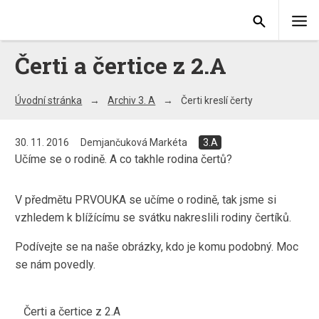
Čerti a čertice z 2.A
Úvodní stránka
Archiv 3. A
Čerti kreslí čerty
30. 11. 2016
Demjančuková Markéta
3.A
Učíme se o rodině. A co takhle rodina čertů?
V předmětu PRVOUKA se učíme o rodině, tak jsme si
vzhledem k blížícímu se svátku nakreslili rodiny čertíků.
Podívejte se na naše obrázky, kdo je komu podobný. Moc
se nám povedly.
Čerti a čertice z 2.A