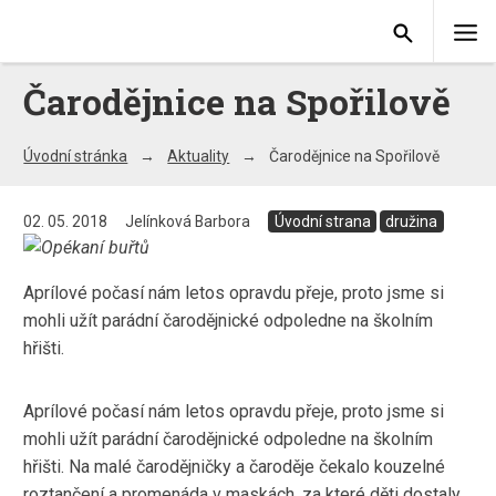
Čarodějnice na Spořilově
Úvodní stránka
Aktuality
Čarodějnice na Spořilově
02. 05. 2018
Jelínková Barbora
Úvodní strana
družina
Aprílové počasí nám letos opravdu přeje, proto jsme si
mohli užít parádní čarodějnické odpoledne na školním
hřišti.
Aprílové počasí nám letos opravdu přeje, proto jsme si
mohli užít parádní čarodějnické odpoledne na školním
hřišti. Na malé čarodějničky a čaroděje čekalo kouzelné
roztančení a promenáda v maskách, za které děti dostaly