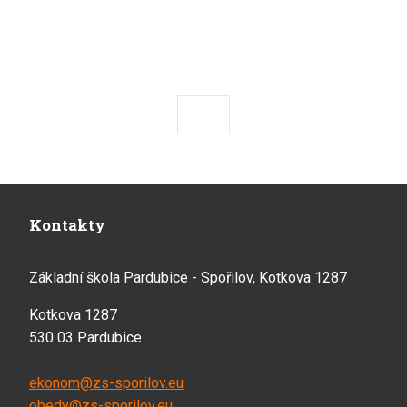
Předchozí
Následující
Kontakty
Základní škola Pardubice - Spořilov, Kotkova 1287
Kotkova 1287
530 03 Pardubice
ekonom@zs-sporilov.eu
obedy@zs-sporilov.eu