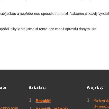
 zabíjačkou a nepřebernou spoustou dobrot. Nakonec si každý vyrobi
áci, díky které jsme si tento den mohli opravdu dosyta užít!
dáte
Bakaláři
Projekty
Bakaláři
Partnersk
Gymnáziu
olního roku