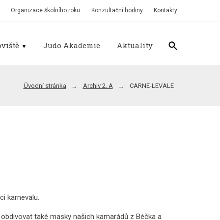
Organizace školního roku
Konzultační hodiny
Kontakty
viště
Judo Akademie
Aktuality
Úvodní stránka
Archiv 2. A
CARNE-LEVALE
ci karnevalu.
li obdivovat také masky našich kamarádů z Béčka a