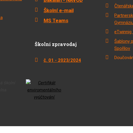
Bakaláři - NÁVOD
Čtenářské
Školní e-mail
Partnersk
na
MS Teams
Gymnáziu
eTwinnig 
Šablony 
Školní zpravodaj
Spořilov
Doučován
č. 01 - 2023/2024