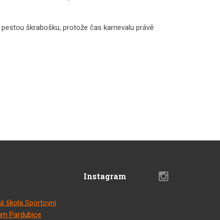
l pestou škrabošku, protože čas karnevalu právě
Instagram
á škola Sportovní
m Pardubice