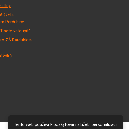
 dílny
á škola
m Pardubice
"Račte vstoupit"
pro ZŠ Pardubice-
í žáků
Tento web používá k poskytování služeb, personalizaci