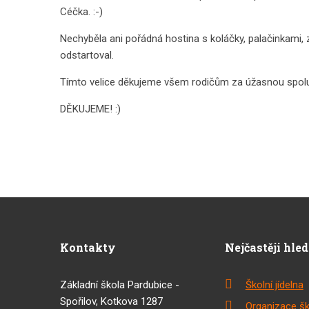
Céčka. :-)
Nechyběla ani pořádná hostina s koláčky, palačinkami,
odstartoval.
Tímto velice děkujeme všem rodičům za úžasnou spolupr
DĚKUJEME! :)
Kontakty
Nejčastěji hle
Základní škola Pardubice -
Školní jídelna
Spořilov, Kotkova 1287
Organizace šk