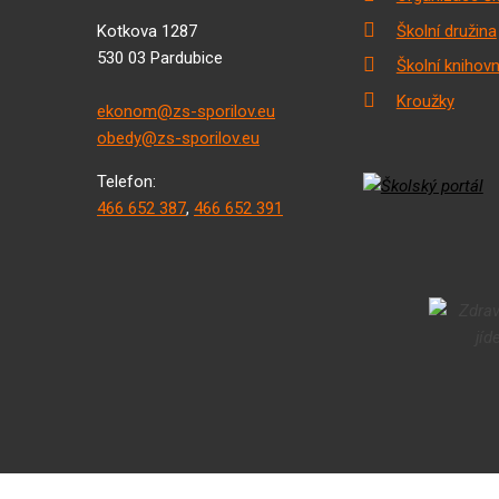
Kotkova 1287
Školní družina
530 03 Pardubice
Školní knihov
Kroužky
ekonom@zs-sporilov.eu
obedy@zs-sporilov.eu
Telefon:
466 652 387
,
466 652 391