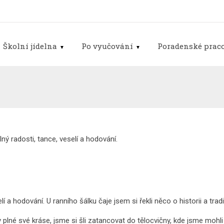
Školní jídelna
Po vyučování
Poradenské praco
ný radosti, tance, veselí a hodování.
í a hodování. U ranního šálku čaje jsem si řekli něco o historii a tradi
 plné své kráse, jsme si šli zatancovat do tělocvičny, kde jsme moh