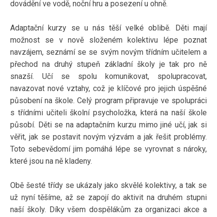
dovádění ve vodě, noční hru a posezení u ohně.
Adaptační kurzy se u nás těší velké oblibě. Děti mají
možnost se v nově složeném kolektivu lépe poznat
navzájem, seznámí se se svým novým třídním učitelem a
přechod na druhý stupeň základní školy je tak pro ně
snazší. Učí se spolu komunikovat, spolupracovat,
navazovat nové vztahy, což je klíčové pro jejich úspěšné
působení na škole. Celý program připravuje ve spolupráci
s třídními učiteli školní psycholožka, která na naší škole
působí. Děti se na adaptačním kurzu mimo jiné učí, jak si
věřit, jak se postavit novým výzvám a jak řešit problémy.
Toto sebevědomí jim pomáhá lépe se vyrovnat s nároky,
které jsou na ně kladeny.
Obě šesté třídy se ukázaly jako skvělé kolektivy, a tak se
už nyní těšíme, až se zapojí do aktivit na druhém stupni
naší školy. Díky všem dospělákům za organizaci akce a