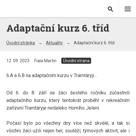
Adaptační kurz 6. tříd
Úvodní stránka
Aktuality
Adaptační kurz 6. tříd
12. 09. 2023
Fiala Martin
Úvodní strana
6.A a 6.B na adaptačním kurzu v Tramtáryji...
Od 6. do 8. září se žáci šestého ročníku zúčastnili
adaptačního kurzu, který tentokrát proběhl v rekreačním
zařízení Tramtáryje nedaleko Horního Jelení.
Počasí bylo po všechny dny více než skvělé, a tak si
všichni žáci užili nejen her, soutěží, týmových aktivit, ale i