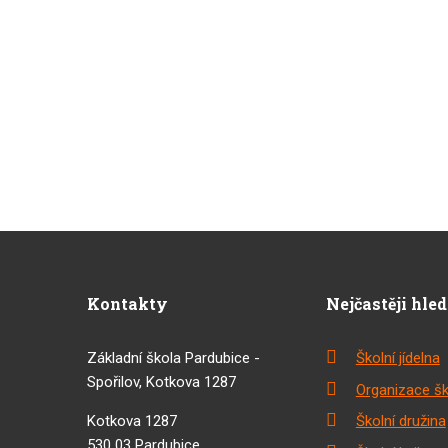
Kontakty
Nejčastěji hle
Základní škola Pardubice -
Školní jídelna
Spořilov, Kotkova 1287
Organizace šk
Kotkova 1287
Školní družina
530 03 Pardubice