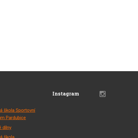
Instagram
á škola Sportovní
m Pardubice
 dílny
á škola