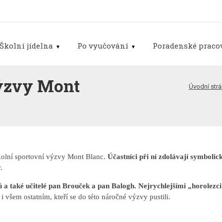
Školní jídelna
Po vyučování
Poradenské pracov
výzvy Mont
Úvodní str
školní sportovní výzvy Mont Blanc.
Účastníci při ní zdolávají symboli
.
ů a také učitelé pan Brouček a pan Balogh. Nejrychlejšími „horolezci
i všem ostatním, kteří se do této náročné výzvy pustili.