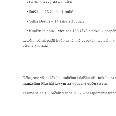
• Gerlachovský štít – 8 žáků
• Sněžka – 23 žáků a 1 rodič
• Velká Deštná – 14 žáků a 3 rodiče
• Kunětická hora – více než 150 žáků a několik dospě
Letošní ročník patřil kvůli extrémně vysokým teplotám k 
žáků a 3 učitelé.
Děkujeme všem žákům, rodičům i dalším účastníkům za 
manželům Macháčkovým za výborné občerstvení
.
Těšíme se na 18. ročník v roce 2027 – nezapomeňte trén