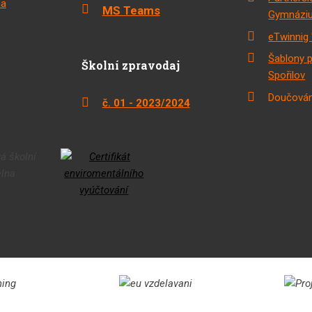
na
MS Teams
Gymnáziu
eTwinnig 
Šablony 
Školní zpravodaj
Spořilov
Doučován
č. 01 - 2023/2024