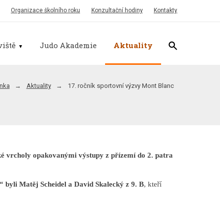
Organizace školního roku
Konzultační hodiny
Kontakty
iště
Judo Akademie
Aktuality
ánka
Aktuality
17. ročník sportovní výzvy Mont Blanc
cké vrcholy opakovanými výstupy z přízemí do 2. patra
“ byli Matěj Scheidel a David Skalecký z 9. B
, kteří