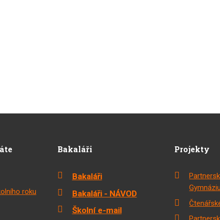
dáte
Bakaláři
Projekty
Bakaláři
Partnersk
Gymnáziu
olního roku
Bakaláři - NÁVOD
Čtenářské
Školní e-mail
Partnersk