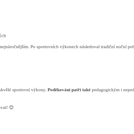
lých
nejnáročnějším. Po sportovních výkonech následoval tradiční noční pobyt
skvělé sportovní výkony.
Poděkování patří také
pedagogickým i neped
ovat! 😊