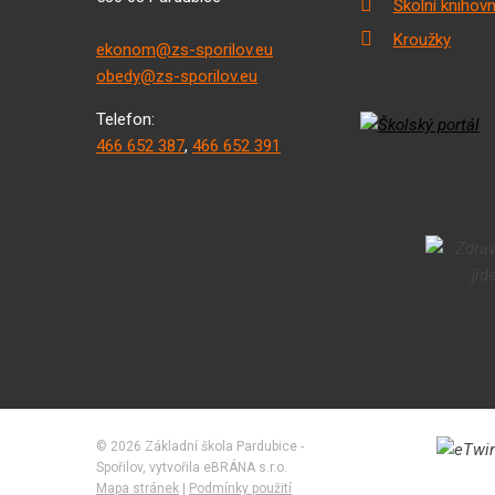
Školní knihov
Kroužky
ekonom@zs-sporilov.eu
obedy@zs-sporilov.eu
Telefon:
466 652 387
,
466 652 391
© 2026 Základní škola Pardubice -
Spořilov, vytvořila eBRÁNA s.r.o.
Mapa stránek
|
Podmínky použití