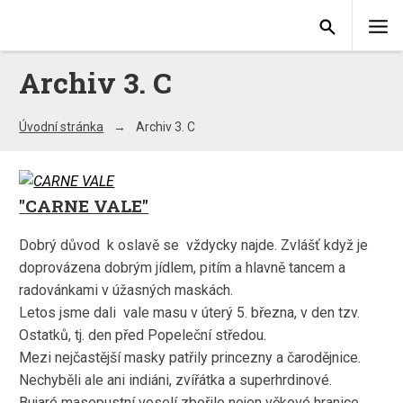
Archiv 3. C
Úvodní stránka
Archiv 3. C
"CARNE VALE"
Dobrý důvod k oslavě se vždycky najde. Zvlášť když je
doprovázena dobrým jídlem, pitím a hlavně tancem a
radovánkami v úžasných maskách.
Letos jsme dali vale masu v úterý 5. března, v den tzv.
Ostatků, tj. den před Popeleční středou.
Mezi nejčastější masky patřily princezny a čarodějnice.
Nechyběli ale ani indiáni, zvířátka a superhrdinové.
Bujaré masopustní veselí zbořilo nejen věkové hranice