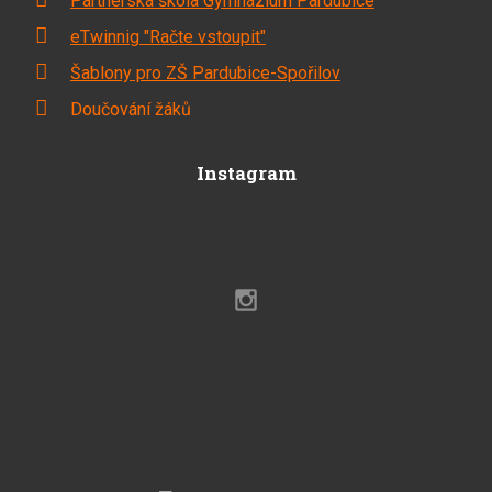
Partnerská škola Gymnázium Pardubice
eTwinnig "Račte vstoupit"
Šablony pro ZŠ Pardubice-Spořilov
Doučování žáků
Instagram