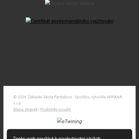
© 2026 Základní škola Pardubice - Spořilov, vytvořila eBRÁNA
s.r.o.
Mapa stránek
|
Podmínky použití
Tento web používá k poskytování služeb,