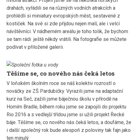
mnoha atrakcí. Projeli jsme se na několika horských
drahách, vyřádili se na různých vodních atrakcích a
prohlédli si miniatury evropských měst, sestavené z
kostiček. Na své si zde přijdou nejen malí, ale i velcí
návštěvníci. V nádherném areálu je toho tolik, že bychom
se tam rádi ještě někdy vrátili. Na fotografie se můžete
podívat v přiložené galerii.
Těšíme se, co nového nás čeká letos
V loňském školním roce se náš kolektiv rozrostl o
nováčky ze ZŠ Pardubičky. Vyrazili jsme na adaptační
kurz na Seč, zažili jsme báječnou školu v přírodě na
Horním Bradle, během roku jsme se zapojili do projektu
Rio 2016 a s vedlejší třídou jsme si užili projekt Řecké
báje. Těšíme se, co nového nás čeká letos, a doufáme, že
i další společný rok bude alespoň z poloviny tak fajn jako
ten minulý.