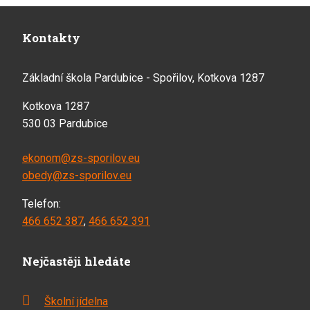
Kontakty
Základní škola Pardubice - Spořilov, Kotkova 1287
Kotkova 1287
530 03 Pardubice
ekonom@zs-sporilov.eu
obedy@zs-sporilov.eu
Telefon:
466 652 387
,
466 652 391
Nejčastěji hledáte
Školní jídelna