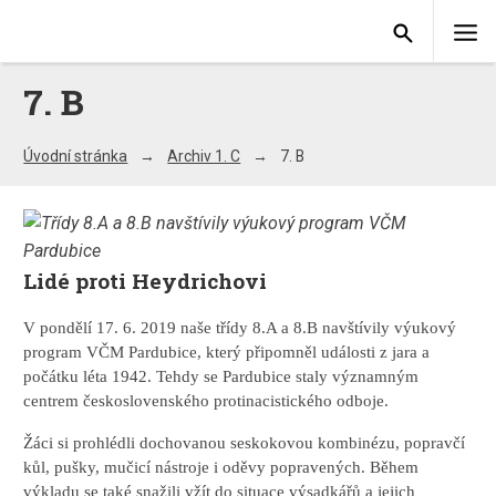
7. B
Úvodní stránka
Archiv 1. C
7. B
Lidé proti Heydrichovi
V pondělí 17. 6. 2019 naše třídy 8.A a 8.B navštívily výukový
program VČM Pardubice, který připomněl události z jara a
počátku léta 1942. Tehdy se Pardubice staly významným
centrem československého protinacistického odboje.
Žáci si prohlédli dochovanou seskokovou kombinézu, popravčí
kůl, pušky, mučicí nástroje i oděvy popravených. Během
výkladu se také snažili vžít do situace výsadkářů a jejich