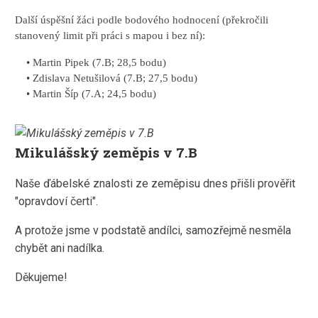
Další úspěšní žáci podle bodového hodnocení (překročili
stanovený limit při práci s mapou i bez ní):
• Martin Pipek (7.B; 28,5 bodu)
• Zdislava Netušilová (7.B; 27,5 bodu)
• Martin Šíp (7.A; 24,5 bodu)
Mikulášský zeměpis v 7.B
Naše ďábelské znalosti ze zeměpisu dnes přišli prověřit
"opravdoví čerti".
A protože jsme v podstatě andílci, samozřejmě nesměla
chybět ani nadílka.
Děkujeme!