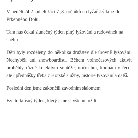
V neděli 24.2. odjeli žáci 7.,8. ročníků na lyžařský kurz do
Prkenného Dolu.
Tam nás čekal slunečný týden plný lyžování a radovánek na
sněhu.
Děti byly rozděleny do několika družstev dle úrovně lyžování.
Nechyběli ani snowboardisti. Během volnočasových aktivit
proběhly různé kolektivní soutěže, noční hra, koupání v řece,
ale i přednášky třeba z Horské služby, historie lyžování a další.
Poslední den jsme zakončili závodním slalomem.
Byl to krásný týden, který jsme si všichni užili.