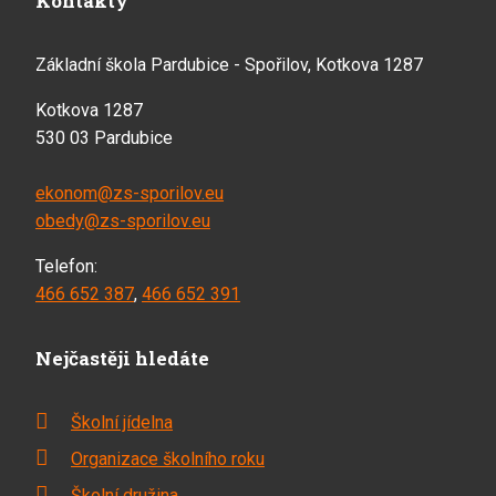
Kontakty
Základní škola Pardubice - Spořilov, Kotkova 1287
Kotkova 1287
530 03 Pardubice
ekonom@zs-sporilov.eu
obedy@zs-sporilov.eu
Telefon:
466 652 387
,
466 652 391
Nejčastěji hledáte
Školní jídelna
Organizace školního roku
Školní družina