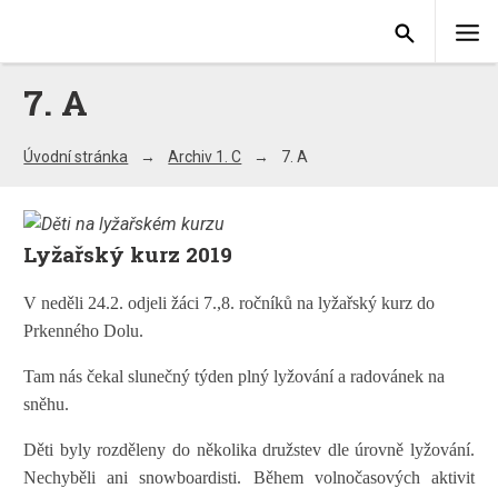
7. A
Úvodní stránka
Archiv 1. C
7. A
Lyžařský kurz 2019
V neděli 24.2. odjeli žáci 7.,8. ročníků na lyžařský kurz do
Prkenného Dolu.
Tam nás čekal slunečný týden plný lyžování a radovánek na
sněhu.
Děti byly rozděleny do několika družstev dle úrovně lyžování.
Nechyběli ani snowboardisti. Během volnočasových aktivit