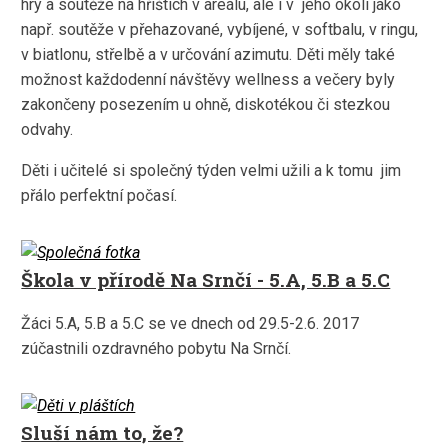
hry a soutěže na hřištích v areálu, ale i v jeho okolí jako
např. soutěže v přehazované, vybíjené, v softbalu, v ringu,
v biatlonu, střelbě a v určování azimutu. Děti měly také
možnost každodenní návštěvy wellness a večery byly
zakončeny posezením u ohně, diskotékou či stezkou
odvahy.
Děti i učitelé si společný týden velmi užili a k tomu jim
přálo perfektní počasí.
Škola v přírodě Na Srnčí - 5.A, 5.B a 5.C
Žáci 5.A, 5.B a 5.C se ve dnech od 29.5-2.6. 2017
zúčastnili ozdravného pobytu Na Srnčí.
Sluší nám to, že?