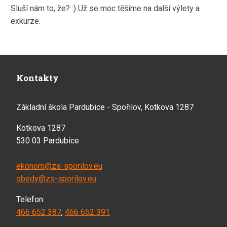
Sluší nám to, že? :) Už se moc těšíme na další výlety a
exkurze.
Kontakty
Základní škola Pardubice - Spořilov, Kotkova 1287
Kotkova 1287
530 03 Pardubice
ekonom@zs-sporilov.eu
obedy@zs-sporilov.eu
Telefon:
466 652 387
,
466 652 391