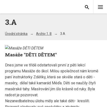
3.A
Úvodní stránka
Archiv 1. B
3.A
Masáže "DĚTI DĚTEM"
Dnes jsme ve třídě odstartovali první z pěti lekcí
programu Masáže do škol. Milou společnost nám kromě
paní instruktorky Zděňky, která se skvěle stará o děti -
maséry, dělal také kamarád Méďa. Děti se naučily čtyři
masérské tahy. Masírování jim šlo krásně od ruky. Byla
radost je pozorovat.
Nezanedbatelnou úlohu měly ale také děti- kreslíři.
Pozorně sledovaly své spolužáky a ztvárnily