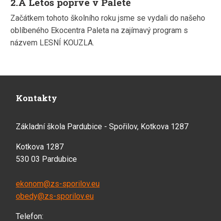
2.A Letos poprvé v Paletě
Začátkem tohoto školního roku jsme se vydali do našeho
oblíbeného Ekocentra Paleta na zajímavý program s
názvem LESNÍ KOUZLA.
Kontakty
Základní škola Pardubice - Spořilov, Kotkova 1287
Kotkova 1287
530 03 Pardubice
ekonom@zs-sporilov.eu
obedy@zs-sporilov.eu
Telefon: