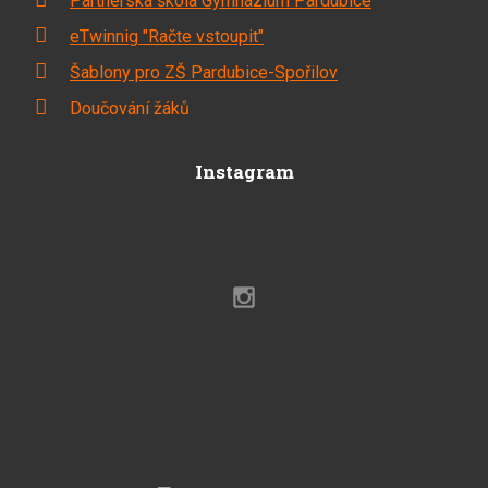
Partnerská škola Gymnázium Pardubice
eTwinnig "Račte vstoupit"
Šablony pro ZŠ Pardubice-Spořilov
Doučování žáků
Instagram