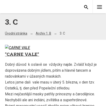
3. C
Úvodní stránka
Archiv 1. B
3. C
"CARNE VALE"
Dobrý důvod k oslavě se vždycky najde. Zvlášť když je
doprovázena dobrým jídlem, pitím a hlavně tancem a
radovánkami v úžasných maskách.
Letos jsme dali vale masu v úterý 5. března, v den tzv.
Ostatků, tj. den před Popeleční středou.
Mezi nejčastější masky patřily princezny a čarodějnice.
Nechyběli ale ani indiáni, zvířátka a superhrdinové.
Bujaré masopustní veselí zbořilo nejen věkové hranice