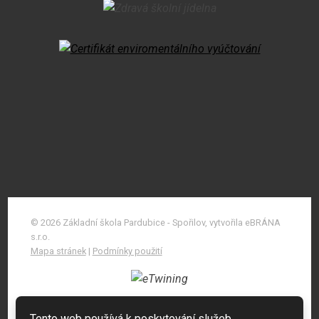
© 2026 Základní škola Pardubice - Spořilov, vytvořila eBRÁNA
s.r.o.
Mapa stránek
|
Podmínky použití
Tento web používá k poskytování služeb,