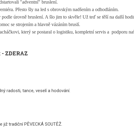
startovali "adventní" bruslení.
premiéra. Přesto šly na led s obrovským nadšením a odhodláním.
 podle úrovně bruslení. A šlo jim to skvěle! Už teď se těší na další hod
moc se strojením a hlavně vázáním bruslí.
háčkovi, který se postaral o logistiku, kompletní servis a podporu naš
 - ZDERAZ
ný radosti, tance, veselí a hodování.
le již tradiční PĚVECKÁ SOUTĚŽ.