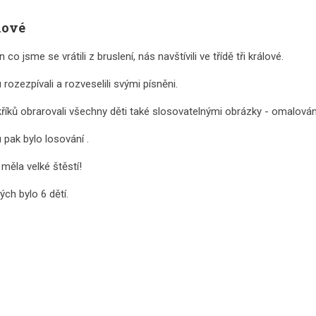
lové
en co jsme se vrátili z bruslení, nás navštívili ve třídě tři králové.
 rozezpívali a rozveselili svými písněni.
íků obrarovali všechny děti také slosovatelnými obrázky - omalová
 pak bylo losování .
 měla velké štěstí!
ch bylo 6 dětí.