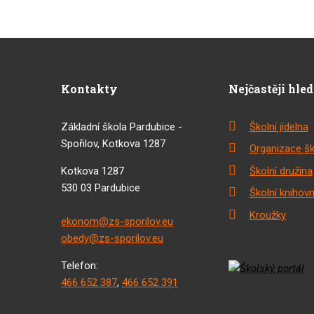
Kontakty
Nejčastěji hle
Základní škola Pardubice -
Školní jídelna
Spořilov, Kotkova 1287
Organizace šk
Kotkova 1287
Školní družina
530 03 Pardubice
Školní knihov
Kroužky
ekonom@zs-sporilov.eu
obedy@zs-sporilov.eu
Telefon:
466 652 387
,
466 652 391