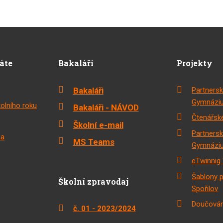
dáte
Bakaláři
Projekty
Bakaláři
Partnersk
Gymnáziu
olního roku
Bakaláři - NÁVOD
Čtenářské
Školní e-mail
Partnersk
na
MS Teams
Gymnáziu
eTwinnig 
Šablony 
Školní zpravodaj
Spořilov
Doučován
č. 01 - 2023/2024