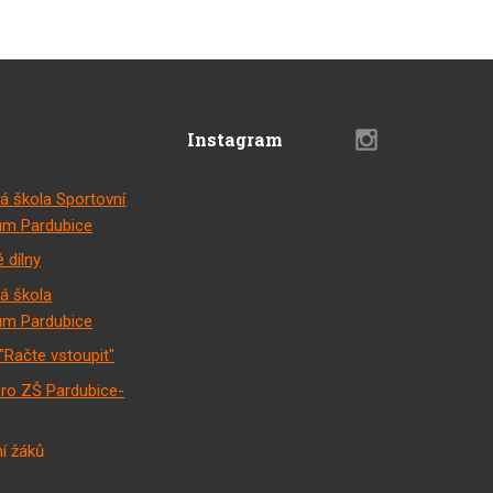
Instagram
á škola Sportovní
m Pardubice
 dílny
á škola
m Pardubice
"Račte vstoupit"
pro ZŠ Pardubice-
í žáků