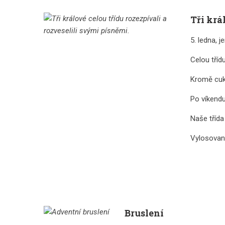
Tři krá
5. ledna, j
Celou třídu
Kromě cukř
Po víkendu
Naše třída
Vylosovaný
Bruslení