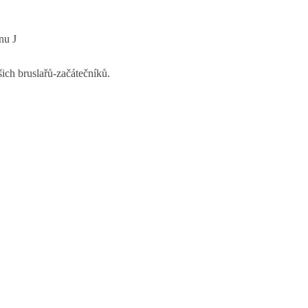
inu
J
ich bruslařů-začátečníků.