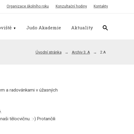
Organizace školního roku
Konzultační hodiny
Kontakty
viště
Judo Akademie
Aktuality
Úvodní stránka
Archiv 3. A
2.A
ncem a radovánkami v úžasných
.
ši tělocvičnu. :-) Protančili