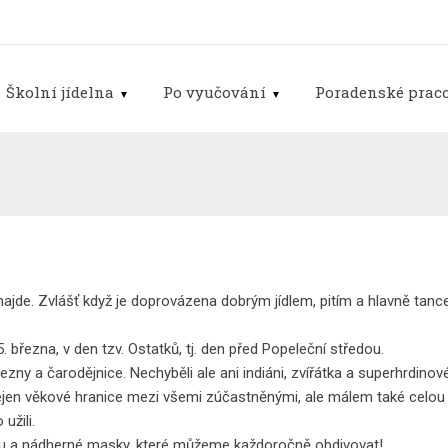
Školní jídelna
Po vyučování
Poradenské praco
ajde. Zvlášť když je doprovázena dobrým jídlem, pitím a hlavně ta
. března, v den tzv. Ostatků, tj. den před Popeleční středou.
ezny a čarodějnice. Nechyběli ale ani indiáni, zvířátka a superhrdinové
jen věkové hranice mezi všemi zúčastněnými, ale málem také celou na
užili.
 a nádherné masky, které můžeme každoročně obdivovat!