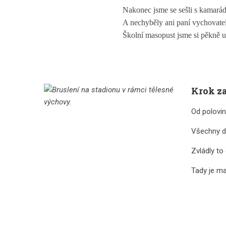
Nakonec jsme se sešli s kamarády
A nechyběly ani paní vychovate
Školní masopust jsme si pěkně už
Krok za
Od polovin
Všechny dě
Zvládly to
Tady je ma