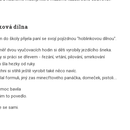
ková dílna
 do školy přijela paní se svojí pojízdnou "hoblinkovou dílnou".
ř dvou vyučovacích hodin si děti vyrobily jezdícího šneka.
 si práci se dřevem - řezání, vrtání, pilování, smirkování
m šla hezky od ruky.
ni si stihli ještě vyrobit také něco navíc.
al formuli, jiný zas minecftového panáčka, domeček, pistoli....
 moc bavila
im to povedlo.
e se sami.