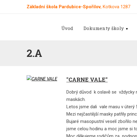
Základní škola Pardubice-Spořilov
, Kotkova 1287
Úvod
Dokumenty školy
2.A
"CARNE VALE"
Dobrý důvod k oslavě se vždycky n
maskách.
Letos jsme dali vale masu v úterý 5
Mezi nejčastější masky patřily princ
Bujaré masopustní veselí zbořilo ne
jsme celou hodinu a moc jsme si to 
Moc děkujeme rodičům za podporu