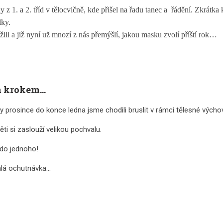
 z 1. a 2. tříd v tělocvičně, kde přišel na řadu tanec a řádění. Zkrátka 
lky.
ili a již nyní už mnozí z nás přemýšlí, jakou masku zvolí příští rok…
 krokem...
y prosince do konce ledna jsme chodili bruslit v rámci tělesné výcho
ti si zaslouží velikou pochvalu.
 do jednoho!
lá ochutnávka...