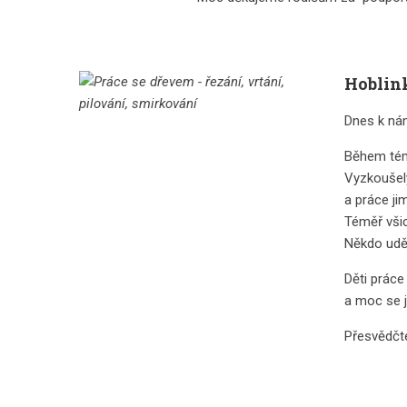
Hoblin
Dnes k nám
Během témě
Vyzkoušely
a práce ji
Téměř všich
Někdo uděl
Děti práce
a moc se j
Přesvědčt