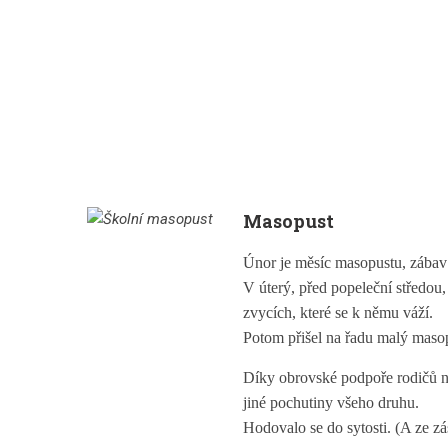
Masopust
Únor je měsíc masopustu, zábav 
V úterý, před popeleční středou
zvycích, které se k němu váží.
Potom přišel na řadu malý masop
Díky obrovské podpoře rodičů ne
jiné pochutiny všeho druhu.
Hodovalo se do sytosti. (A ze z