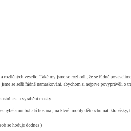
a rozličných veselic. Také my jsme se rozhodli, že se řádně poveselíme
, jsme se sešli řádně namaskováni, abychom si nejprve povyprávěli o 
ustní test a vyrábění masky.
chyběla ani bohatá hostina , na které mohly děti ochutnat klobásky, tl
ásob se hoduje dodnes )