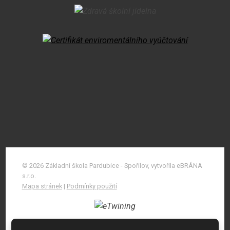
© 2026 Základní škola Pardubice - Spořilov, vytvořila eBRÁNA
s.r.o.
Mapa stránek
|
Podmínky použití